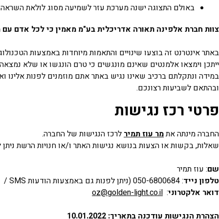
באולם התצוגה ישנה מערכת עזר לשמיעה מסוג לולאת השראה ל
צוות חברת אלפינה תאורה אדריכלית בע"מ מאמין כי לכל אדם עם מ
באתר אינטרנט זה בוצעו שינויים והתאמות מיוחדות באמצעות הטכנולוגי
ייתכן וימצאו אלמנטים שאינם מונגשים כי טרם הונגשו או שלא נמצאה
במידה ונתקלתם ברכיב שאינו נגיש באתר אתם מוזמנים לפנות אלינו ו
ובהתאם לשביעות רצונכם.
פרטי רכז נגישות
החברה מינתה את
מר עוז תמיר
לרכז הנגישות של החברה.
שאלות, בקשות או הצעות בנושא נגישות האתר ו/או חנויות הרשת ניתן 
שם
: עוז תמיר
טלפון נייד
: 050-6800684 (ניתן לפנות גם באמצעות הודעות SMS / וואטסאפ)
דואר אלקטרוני
:
oz@golden-light.co.il
הצהרת הנגישות עודכנה בתאריך: 10.01.2022