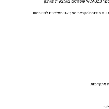
באתר אינטרנט זה בוצעו התאמות נגישות בהתאם להמלצות התקן הישראלי (ת"י 5568) ולנגישות תכנים באינטרנט ברמת AA בשילוב המלצות מסמך WCAG2.0 שפורסם באמצעות הארגון
ית עם תוכנה להקראת מסך אנו ממליצים להשתמש
.
לות