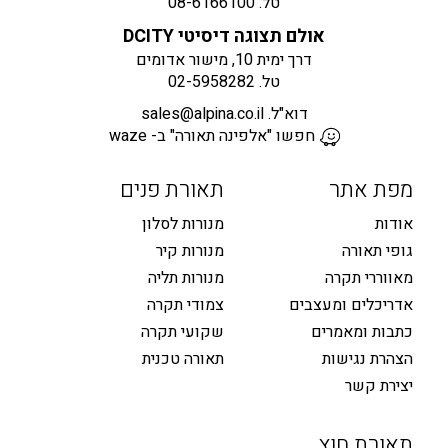
טל.
08-6166100
אולם תצוגה דיסיטי DCITY
דרך ימית 10, מישור אדומים
טל.
02-5958282
דוא"ל.
sales@alpina.co.il
חפשו "אלפינה תאורה" ב- waze
מפת אתר
תאורת פנים
אודות
מנורות לסלון
גופי תאורה
מנורות קיר
מאווררי תקרה
מנורות תליה
אדריכלים ומעצבים
צמודי תקרה
כתבות ומאמרים
שקועי תקרה
הצהרת נגישות
תאורה טכנית
יצירת קשר
תאורת חוץ