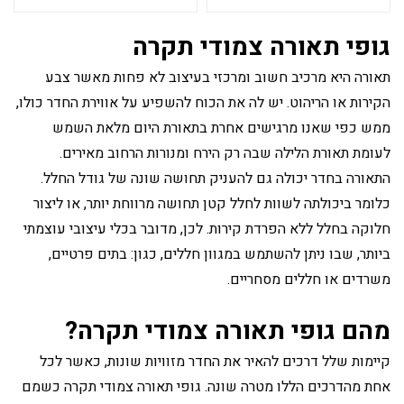
גופי תאורה צמודי תקרה
תאורה היא מרכיב חשוב ומרכזי בעיצוב לא פחות מאשר צבע
הקירות או הריהוט. יש לה את הכוח להשפיע על אווירת החדר כולו,
ממש כפי שאנו מרגישים אחרת בתאורת היום מלאת השמש
לעומת תאורת הלילה שבה רק הירח ומנורות הרחוב מאירים.
התאורה בחדר יכולה גם להעניק תחושה שונה של גודל החלל.
כלומר ביכולתה לשוות לחלל קטן תחושה מרווחת יותר, או ליצור
חלוקה בחלל ללא הפרדת קירות. לכן, מדובר בכלי עיצובי עוצמתי
ביותר, שבו ניתן להשתמש במגוון חללים, כגון: בתים פרטיים,
משרדים או חללים מסחריים.
מהם גופי תאורה צמודי תקרה?
קיימות שלל דרכים להאיר את החדר מזוויות שונות, כאשר לכל
אחת מהדרכים הללו מטרה שונה. גופי תאורה צמודי תקרה כשמם