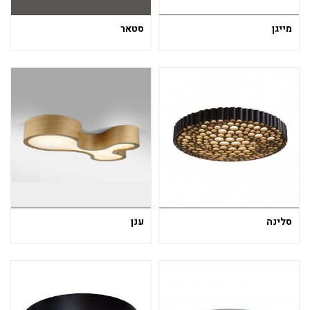
מייגן
סטאר
סלינה
ענן