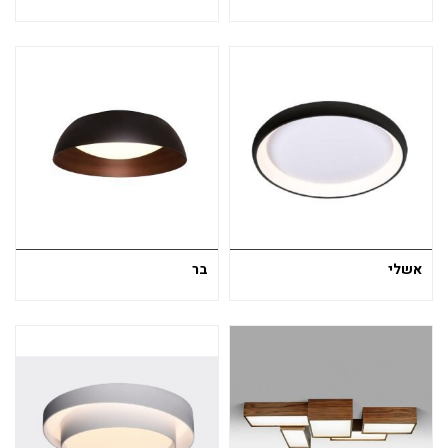
אשלי
בר