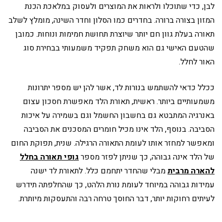
לבן, כדי שתוכלו ולראות את המוצרים ולעסוק במלאכת הכנת
המזון בצורה ברורה. בחדרים כמו הסלון וחדר השינה, מומלץ לשלב
תאורה בעלת גוון חם יותר שיוצרת תחושת חמימות ונוחות. כמובן
שהטעם האישי גם הוא משחק תפקיד משמעותי בבחירת סוג
האור לחלל.
ככלל כדאי להשתמש בנורות לד, אשר להן יש מספר יתרונות
משמעותיים ביותר. ראשית, תאורת הלד מאפשרת חסכון עצום
באנרגיה המתבטא גם בחשבון החשמל וגם בשמירה על איכות
הסביבה. בנוסף, הלד אינו מכיל חומרים המסכנים את הסביבה
ומאפשר למחזר אותו לעומת התאורה הרגילה. שנית, תפוקת החום
של הלד אינה גבוהה, כך שניתן לפזר מספר
גופי תאורה בחלל
להארה מרבית
מבלי שהחדר יתחמם כלל. לתאורת לד ישנה
עמידות גבוהה במיוחד לעומת נורת הלהט, כך שהחלפתה תידרש
לעיתים רחוקות יותר, דבר החוסך טרחה רבה והתעסקות מיותרת.