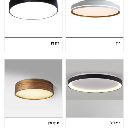
רון
רונדו
רייצ'ל
תוף עץ