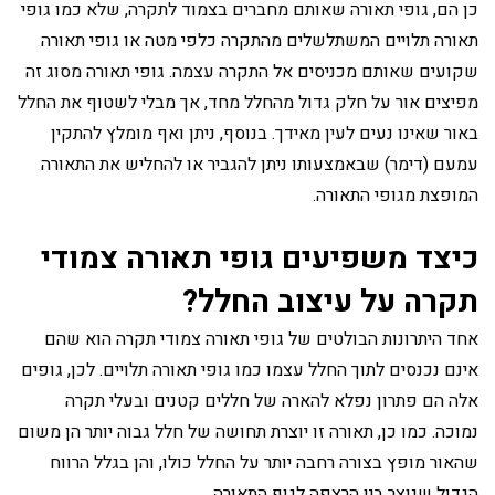
כן הם, גופי תאורה שאותם מחברים בצמוד לתקרה, שלא כמו גופי
תאורה תלויים המשתלשלים מהתקרה כלפי מטה או גופי תאורה
שקועים שאותם מכניסים אל התקרה עצמה. גופי תאורה מסוג זה
מפיצים אור על חלק גדול מהחלל מחד, אך מבלי לשטוף את החלל
באור שאינו נעים לעין מאידך. בנוסף, ניתן ואף מומלץ להתקין
עמעם (דימר) שבאמצעותו ניתן להגביר או להחליש את התאורה
המופצת מגופי התאורה.
כיצד משפיעים גופי תאורה צמודי
תקרה על עיצוב החלל?
אחד היתרונות הבולטים של גופי תאורה צמודי תקרה הוא שהם
אינם נכנסים לתוך החלל עצמו כמו גופי תאורה תלויים. לכן, גופים
אלה הם פתרון נפלא להארה של חללים קטנים ובעלי תקרה
נמוכה. כמו כן, תאורה זו יוצרת תחושה של חלל גבוה יותר הן משום
שהאור מופץ בצורה רחבה יותר על החלל כולו, והן בגלל הרווח
הגדול שנוצר בין הרצפה לגוף התאורה.