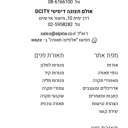
טל.
08-6166100
אולם תצוגה דיסיטי DCITY
דרך ימית 10, מישור אדומים
טל.
02-5958282
דוא"ל.
sales@alpina.co.il
חפשו "אלפינה תאורה" ב- waze
מפת אתר
תאורת פנים
אודות
מנורות לסלון
גופי תאורה
מנורות קיר
מאווררי תקרה
מנורות תליה
אדריכלים ומעצבים
צמודי תקרה
כתבות ומאמרים
שקועי תקרה
הצהרת נגישות
תאורה טכנית
יצירת קשר