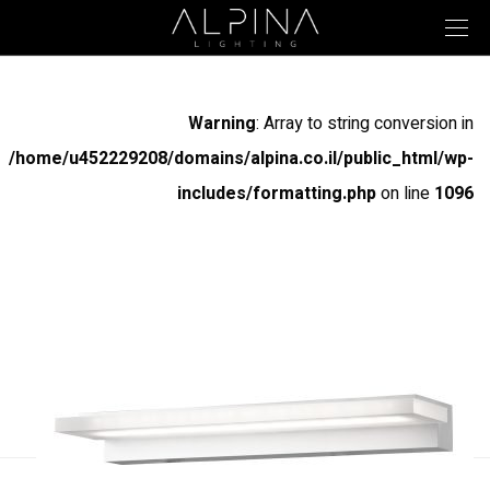
Warning
: Array to string conversion in
/home/u452229208/domains/alpina.co.il/public_html/wp-
includes/formatting.php
on line
1096
אמי
דגמים
מק"ט
הספק
שטף אור
1200LM
12W
70123
2000LM
20W
70123-4