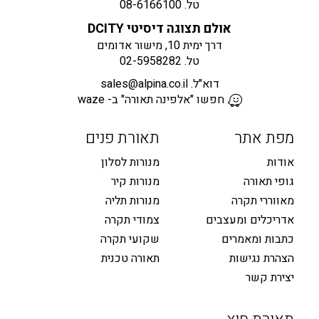
טל.
08-6166100
אולם תצוגה דיסיטי DCITY
דרך ימית 10, מישור אדומים
טל.
02-5958282
דוא"ל.
sales@alpina.co.il
חפשו "אלפינה תאורה" ב- waze
מפת אתר
תאורת פנים
אודות
מנורות לסלון
גופי תאורה
מנורות קיר
מאווררי תקרה
מנורות תליה
אדריכלים ומעצבים
צמודי תקרה
כתבות ומאמרים
שקועי תקרה
הצהרת נגישות
תאורה טכנית
יצירת קשר