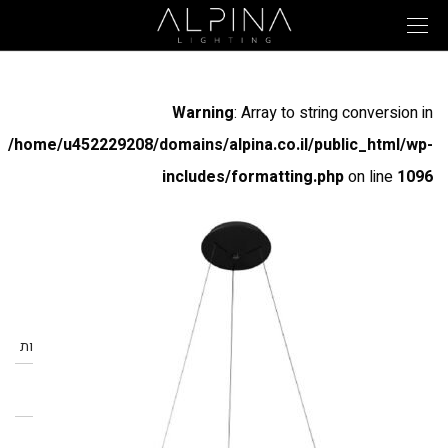
Warning
: Array to string conversion in
/home/u452229208/domains/alpina.co.il/public_html/wp-
includes/formatting.php
on line
1096
אשלי תליה
דגמים
מק"ט
הספק
מסירות
מתח
גוון אור
רמת
אור
אטימות
IP20
3000K
230V/50Hz
CRI 85
50W
70189-
60
IP20
3000K
230V/50Hz
CRI 85
80W
70189-