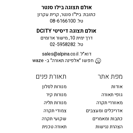
אולם תצוגה בילו סנטר
כתובת: ביל"ו סנטר, קרית עקרון
טל.
08-6166100
אולם תצוגה דיסיטי DCITY
דרך ימית 10, מישור אדומים
טל.
02-5958282
דוא"ל.
sales@alpina.co.il
חפשו "אלפינה תאורה" ב- waze
מפת אתר
תאורת פנים
אודות
מנורות לסלון
גופי תאורה
מנורות קיר
מאווררי תקרה
מנורות תליה
אדריכלים ומעצבים
צמודי תקרה
כתבות ומאמרים
שקועי תקרה
הצהרת נגישות
תאורה טכנית