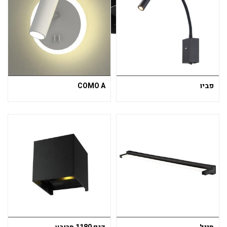
פביו
COMO A