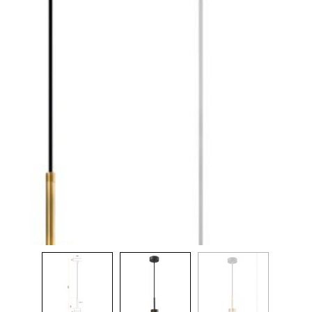
Warning
: Array to string conversion in
pina.co.il/public_html/wp-includes/formatting.php
on line
1096