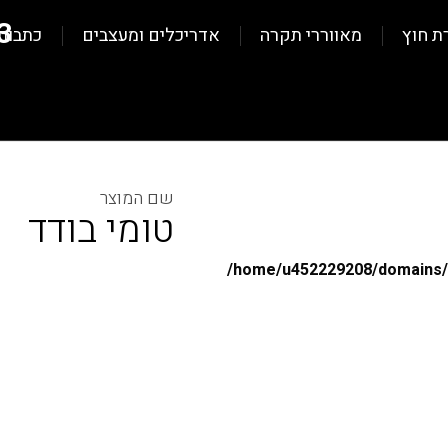
3
ת חוץ
מאווררי תקרה
אדריכלים ומעצבים
כתבות
טומי בודד
/home/u452229208/domains/al
/home/u452229208/domains/al