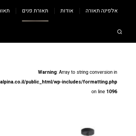
אלפינה תאורה
אודות
תאורת פנים
תאור
Warning
: Array to string conversion in
pina.co.il/public_html/wp-includes/formatting.php
on line
1096
Warning
: Array to string conversion in
pina.co.il/public_html/wp-includes/formatting.php
on line
1096