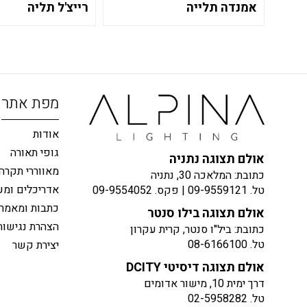
אמנדה תלייה
רייצ'ל תליה
מפת אתר
אודות
גופי תאורה
אולם תצוגה נתניה
מאווררי תקרה
כתובת: המלאכה 30, נתניה
אדריכלים ומע
טל.
09-9559121
| פקס.
09-9554052
כתבות ומאמר
אולם תצוגה בילו סנטר
הצהרת נגישות
כתובת: ביל"ו סנטר, קרית עקרון
טל.
08-6166100
יצירת קשר
אולם תצוגה דיסיטי DCITY
דרך ימית 10, מישור אדומים
טל.
02-5958282