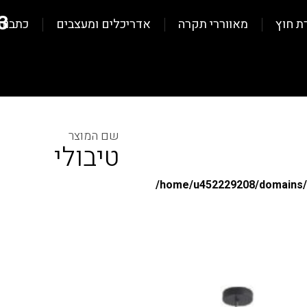
3
ת חוץ
מאווררי תקרה
אדריכלים ומעצבים
כתבות
טיבולי
/home/u452229208/domains/al
/home/u452229208/domains/al