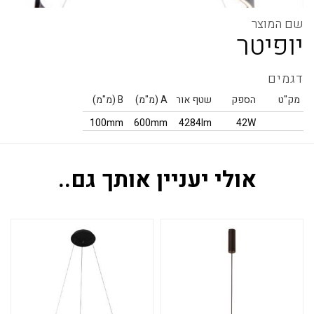
יופיטר
דגמים
מק"ט
הספק
שטף אור
A (מ"מ)
B (מ"מ)
100mm
600mm
4284lm
42W
אולי יעניין אותך גם..