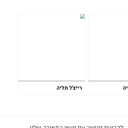
ה
רייצ'ל תליה