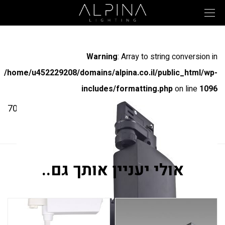
Warning
: Array to string conversion in
/home/u452229208/domains/alpina.co.il/public_html/wp-
includes/formatting.php
on line
1096
מק"ט: 70078
2084
אולי יעניין אותך גם..