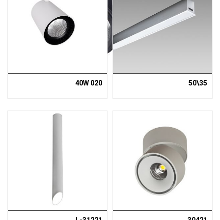
020 40W
35\50