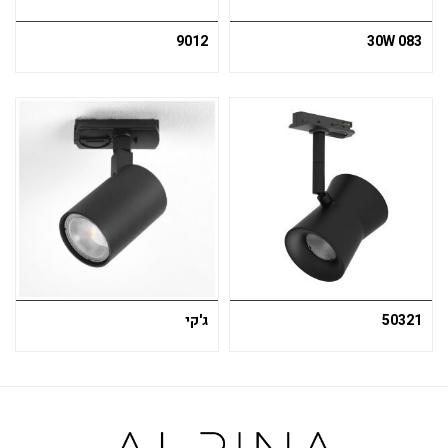
9012
083 30W
50321
ג'קי