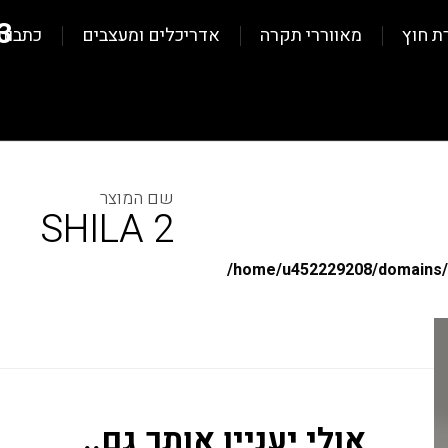
3
ת חוץ
מאווררי תקרה
אדריכלים ומעצבים
כתבות
SHILA 2
/home/u452229208/domains/al
אולי יעניין אותך גם..