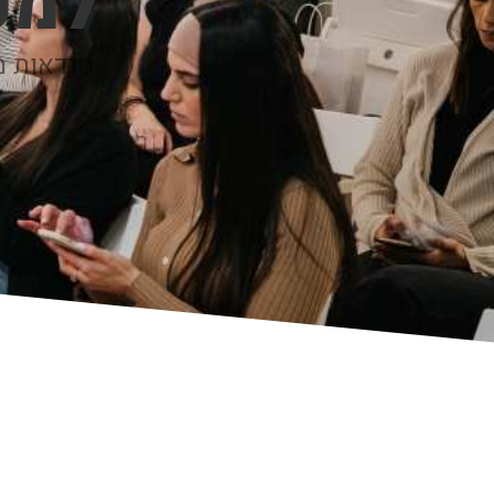
למע
סנדאות מע