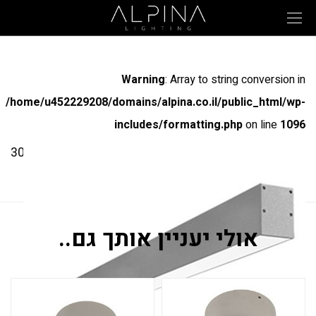
Warning
: Array to string conversion in
/home/u452229208/domains/alpina.co.il/public_html/wp-
includes/formatting.php
on line
1096
מק"ט: 3038D
17\17
אולי יעניין אותך גם..