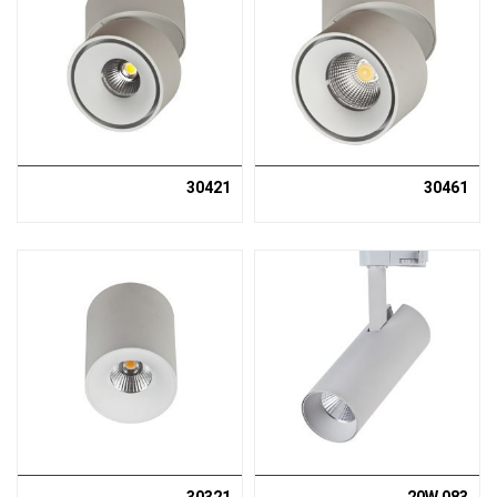
30421
30461