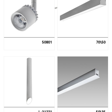
50801
50\70