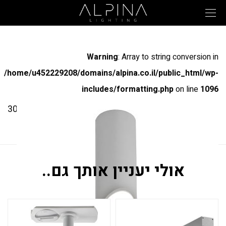
Warning
: Array to string conversion in
/home/u452229208/domains/alpina.co.il/public_html/wp-
includes/formatting.php
on line
1096
מק"ט: 30645
31221-S
אולי יעניין אותך גם..