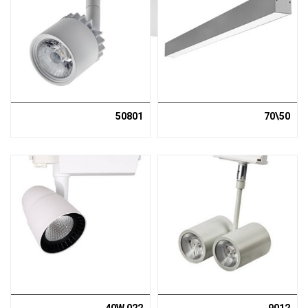
50801
50\70