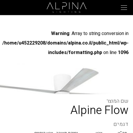
Warning
: Array to string conversion in
/home/u452229208/domains/alpina.co.il/public_html/wp-
includes/formatting.php
on line
1096
Warning
: Array to string conversion in
/home/u452229208/domains/alpina.co.il/public_html/wp-
includes/formatting.php
on line
1096
Alpine Flow
Warning
: Array to string conversion in
/home/u452229208/domains/alpina.co.il/public_html/wp-
דגמים
includes/formatting.php
on line
1096