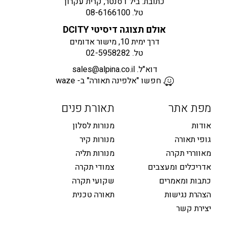
כתובת: ביל"ו סנטר, קרית עקרון
טל.
08-6166100
אולם תצוגה דיסיטי DCITY
דרך ימית 10, מישור אדומים
טל.
02-5958282
דוא"ל.
sales@alpina.co.il
חפשו "אלפינה תאורה" ב- waze
מפת אתר
תאורת פנים
אודות
מנורות לסלון
גופי תאורה
מנורות קיר
מאווררי תקרה
מנורות תליה
אדריכלים ומעצבים
צמודי תקרה
כתבות ומאמרים
שקועי תקרה
הצהרת נגישות
תאורה טכנית
יצירת קשר