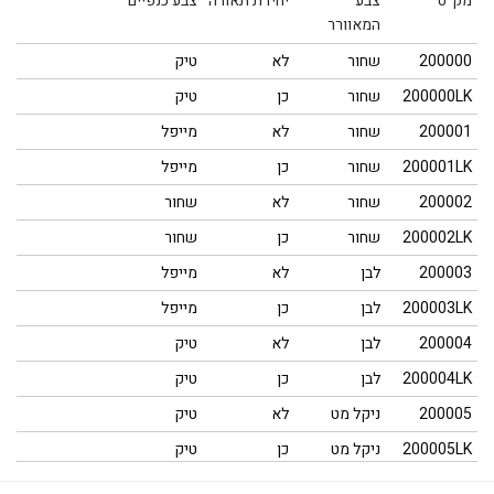
מק"ט
צבע
יחידת תאורה
צבע כנפיים
המאוורר
Warning
: Array to string conversion in
200000
שחור
לא
טיק
/home/u452229208/domains/alpina.co.il/public_html/wp-
200000LK
שחור
כן
טיק
includes/formatting.php
on line
1096
200001
שחור
לא
מייפל
200001LK
שחור
כן
מייפל
200002
שחור
לא
שחור
200002LK
שחור
כן
שחור
200003
לבן
לא
מייפל
200003LK
לבן
כן
מייפל
200004
לבן
לא
טיק
200004LK
לבן
כן
טיק
200005
ניקל מט
לא
טיק
200005LK
ניקל מט
כן
טיק