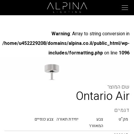
Warning
: Array to string conversion in
/home/u452229208/domains/alpina.co.il/public_html/wp-
includes/formatting.php
on line
1096
Warning
: Array to string conversion in
/home/u452229208/domains/alpina.co.il/public_html/wp-
includes/formatting.php
on line
1096
Ontario Air
דגמים
Warning
: Array to string conversion in
מק"ט
צבע
יחידת תאורה
צבע כנפיים
/home/u452229208/domains/alpina.co.il/public_html/wp-
המאוורר
includes/formatting.php
on line
1096