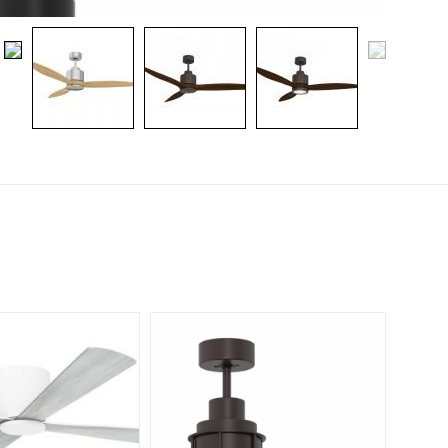
Warning
: Array to string conversion in
pina.co.il/public_html/wp-includes/formatting.php
on line
1096
Warning
: Array to string conversion in
pina.co.il/public_html/wp-includes/formatting.php
on line
1096
Warning
: Array to string conversion in
pina.co.il/public_html/wp-includes/formatting.php
on line
1096