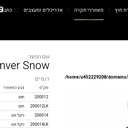
3
ת חוץ
מאווררי תקרה
אדריכלים ומעצבים
כתבות
nver Snow
/home/u452229208/domains/al
דגמים
מק"ט
צבע המאוורר
י
200012
חום
-
200012LK
חום
+
/home/u452229208/domains/al
200014
ניקל מט
-
200014LK
ניקל מט
+