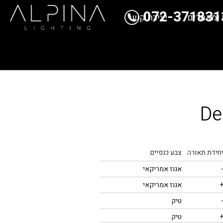
072-371831
 ומאמרים
יצירת קשר
De
חידת תאורה
צבע כנפיים
אגוז אמריקאי
אגוז אמריקאי
טיק
טיק