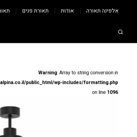
אלפינה תאורה
אודות
תאורת פנים
תאור
Warning
: Array to string conversion in
pina.co.il/public_html/wp-includes/formatting.php
on line
1096
Warning
: Array to string conversion in
pina.co.il/public_html/wp-includes/formatting.php
on line
1096