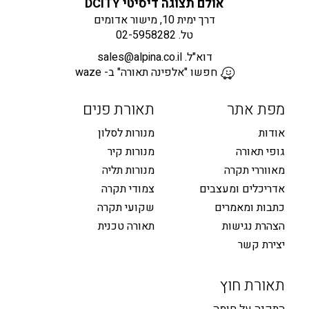
אולם תצוגה דיסיטי DCITY
דרך ימית 10, מישור אדומים
טל.
02-5958282
דוא"ל.
sales@alpina.co.il
חפשו "אלפינה תאורה" ב- waze
מפת אתר
תאורת פנים
אודות
מנורות לסלון
גופי תאורה
מנורות קיר
מאווררי תקרה
מנורות תליה
אדריכלים ומעצבים
צמודי תקרה
כתבות ומאמרים
שקועי תקרה
הצהרת נגישות
תאורה טכנית
יצירת קשר
תאורת חוץ