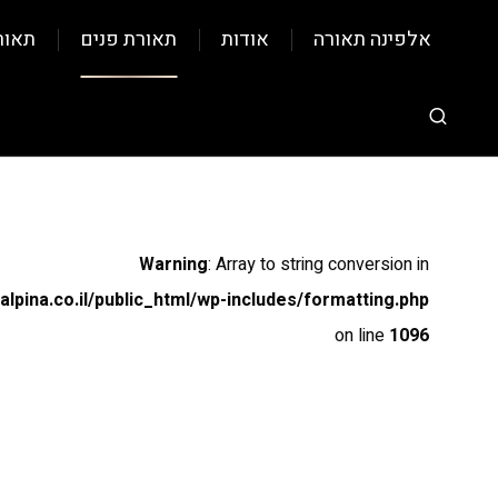
אלפינה תאורה
אודות
תאורת פנים
תאור
Warning
: Array to string conversion in
pina.co.il/public_html/wp-includes/formatting.php
on line
1096
Warning
: Array to string conversion in
pina.co.il/public_html/wp-includes/formatting.php
on line
1096