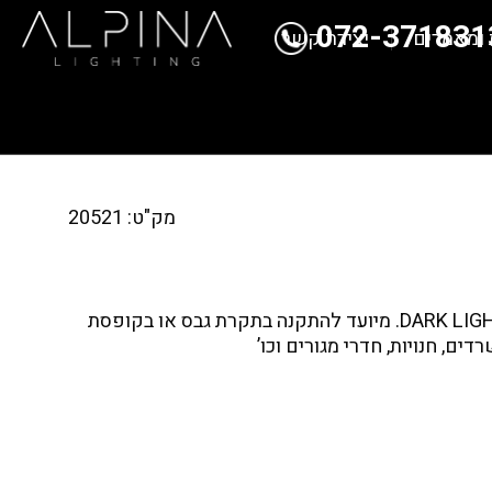
072-371831
 ומאמרים
יצירת קשר
מק"ט: 20521
גוף תאורה שקוע עגול DARK LIGHT. מיועד להתקנה בתקרת גבס או בקופסת
ם, חנויות, חדרי מגורים וכו’