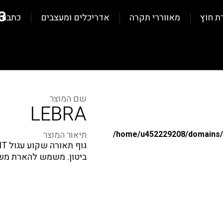
3
ת חוץ
מאווררי תקרה
אדריכלים ומעצבים
כתבות
LEBRA
/home/u452229208/domains/al
ביטון. משמש להארת משרדי
/home/u452229208/domains/al