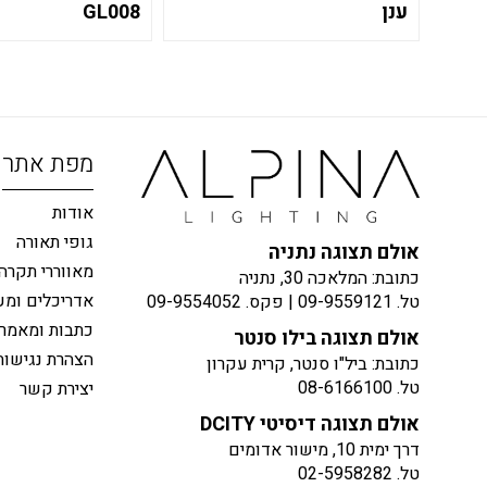
ענן
GL008
מפת אתר
אודות
גופי תאורה
אולם תצוגה נתניה
מאווררי תקרה
כתובת: המלאכה 30, נתניה
אדריכלים ומע
טל.
09-9559121
| פקס.
09-9554052
כתבות ומאמר
אולם תצוגה בילו סנטר
הצהרת נגישות
כתובת: ביל"ו סנטר, קרית עקרון
טל.
08-6166100
יצירת קשר
אולם תצוגה דיסיטי DCITY
דרך ימית 10, מישור אדומים
טל.
02-5958282