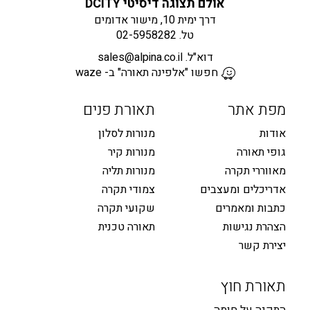
אולם תצוגה דיסיטי DCITY
דרך ימית 10, מישור אדומים
טל.
02-5958282
דוא"ל.
sales@alpina.co.il
חפשו "אלפינה תאורה" ב- waze
מפת אתר
תאורת פנים
אודות
מנורות לסלון
גופי תאורה
מנורות קיר
מאווררי תקרה
מנורות תליה
אדריכלים ומעצבים
צמודי תקרה
כתבות ומאמרים
שקועי תקרה
הצהרת נגישות
תאורה טכנית
יצירת קשר
תאורת חוץ